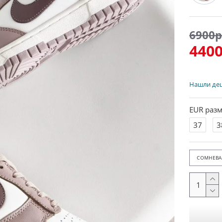
6900р
4400
Нашли де
EUR разм
37
3
СОМНЕВАЕ