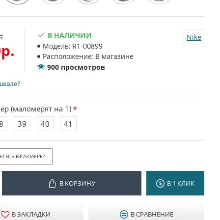
.
В НАЛИЧИИ
Nike
р.
Модель:
R1-00899
Расположение:
В магазине
900 просмотров
шевле?
ер (маломерят на 1)
8
39
40
41
ТЕСЬ В РАЗМЕРЕ?
В КОРЗИНУ
В 1 КЛИК
В ЗАКЛАДКИ
В СРАВНЕНИЕ