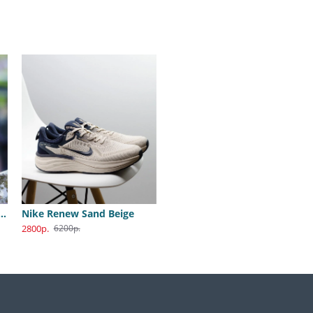
B Dunk Katsuhiro Otomo
Nike Renew Sand Beige
2800р.
6200р.