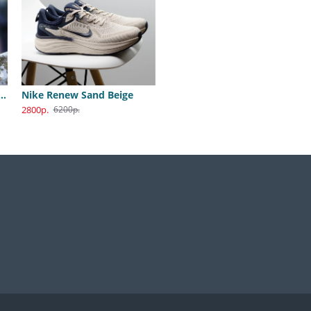
B Dunk Katsuhiro Otomo
Nike Renew Sand Beige
2800р.
6200р.