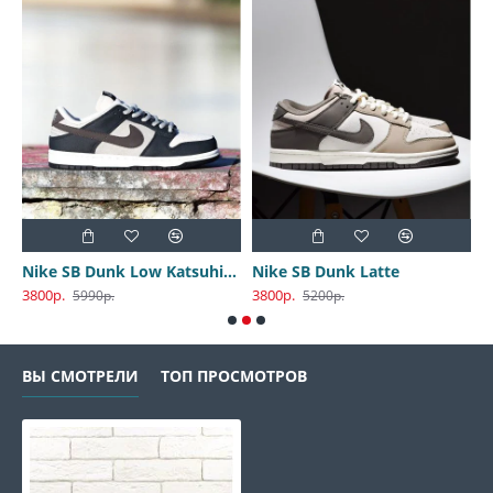
Nike SB Dunk Low Katsuhiro Otomo
Nike SB Dunk Latte
3800р.
3800р.
3
5990р.
5200р.
ВЫ СМОТРЕЛИ
ТОП ПРОСМОТРОВ