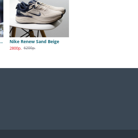
B Dunk Katsuhiro Otomo
Nike Renew Sand Beige
2800р.
6200р.