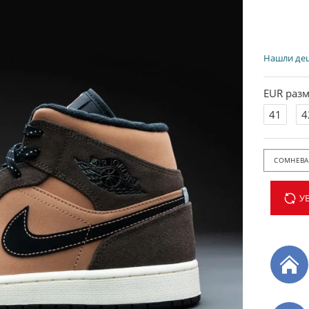
Нашли де
EUR разм
41
4
СОМНЕВАЕ
У