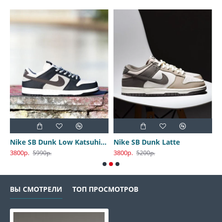
Nike SB Dunk Low Katsuhiro Otomo
Nike SB Dunk Latte
3800р.
3800р.
3
5990р.
5200р.
ВЫ СМОТРЕЛИ
ТОП ПРОСМОТРОВ