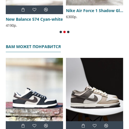
Nike Air Force 1 Shadow Glacier Blue
A
6300р.
3
k
New Balance 574 Cyan-white
4190р.
ВАМ МОЖЕТ ПОНРАВИТСЯ