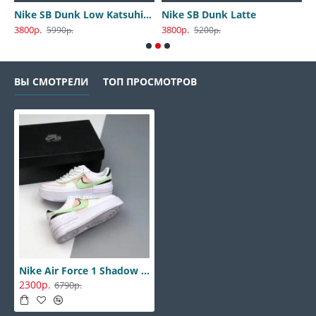
Nike SB Dunk Low Katsuhiro Otomo
Nike SB Dunk Latte
3800р.
3800р.
3
5990р.
5200р.
ВЫ СМОТРЕЛИ
ТОП ПРОСМОТРОВ
Nike Air Force 1 Shadow White-Green
2300р.
6790р.