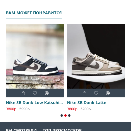
ВАМ МОЖЕТ ПОНРАВИТСЯ
Nike SB Dunk Low Katsuhiro Otomo
Nike SB Dunk Latte
3800р.
3800р.
3
5990р.
5200р.
ВЫ СМОТРЕЛИ
ТОП ПРОСМОТРОВ