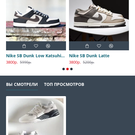
Nike SB Dunk Low Katsuhiro Otomo
Nike SB Dunk Latte
3800р.
3800р.
3
5990р.
5200р.
ВЫ СМОТРЕЛИ
ТОП ПРОСМОТРОВ