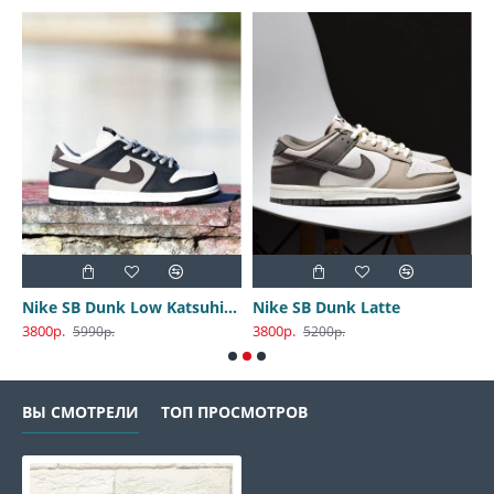
Nike SB Dunk Low Katsuhiro Otomo
Nike SB Dunk Latte
3800р.
3800р.
3
5990р.
5200р.
ВЫ СМОТРЕЛИ
ТОП ПРОСМОТРОВ