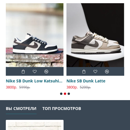
Nike SB Dunk Low Katsuhiro Otomo
Nike SB Dunk Latte
3800р.
3800р.
3
5990р.
5200р.
ВЫ СМОТРЕЛИ
ТОП ПРОСМОТРОВ