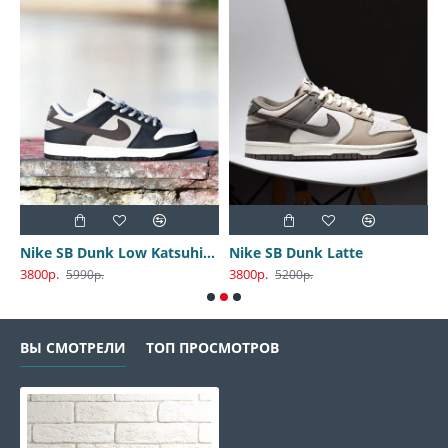
Nike SB Dunk Low Katsuhiro Otomo
Nike SB Dunk Latte
3800р.
3800р.
3
5990р.
5200р.
ВЫ СМОТРЕЛИ
ТОП ПРОСМОТРОВ