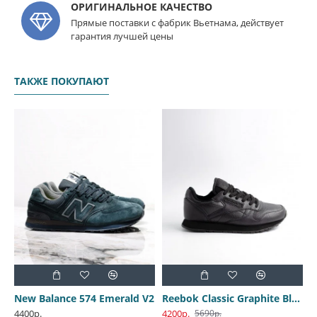
ОРИГИНАЛЬНОЕ КАЧЕСТВО
Прямые поставки с фабрик Вьетнама, действует
гарантия лучшей цены
ТАКЖЕ ПОКУПАЮТ
White-Silver
New Balance 574 Emerald V2
Reebok Classic Graphite Black
N
4400р.
4200р.
3
5690р.