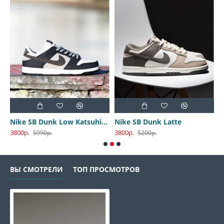
Nike SB Dunk Low Katsuhiro Otomo
Nike SB Dunk Latte
3800р.
3800р.
3
5990р.
5200р.
ВЫ СМОТРЕЛИ
ТОП ПРОСМОТРОВ