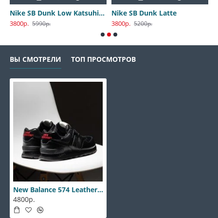
Nike SB Dunk Low Katsuhiro Otomo
Nike SB Dunk Latte
3800р.
3800р.
3
5990р.
5200р.
ВЫ СМОТРЕЛИ
ТОП ПРОСМОТРОВ
New Balance 574 Leather Red
4800р.