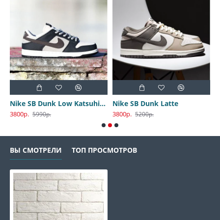
Nike SB Dunk Low Katsuhiro Otomo
Nike SB Dunk Latte
3800р.
3800р.
3
5990р.
5200р.
ВЫ СМОТРЕЛИ
ТОП ПРОСМОТРОВ