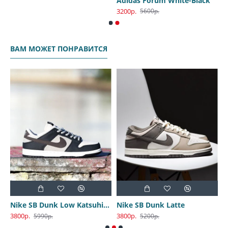
Adidas Forum White-Black
3200р.
5600р.
ВАМ МОЖЕТ ПОНРАВИТСЯ
Nike SB Dunk Low Katsuhiro Otomo
Nike SB Dunk Latte
3800р.
3800р.
3
5990р.
5200р.