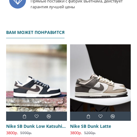
Прямые поставки с фабрик Вьетнама, действует
гарантия лучшей цены
ВАМ МОЖЕТ ПОНРАВИТСЯ
Nike SB Dunk Low Katsuhiro Otomo
Nike SB Dunk Latte
3800р.
3800р.
3
5990р.
5200р.