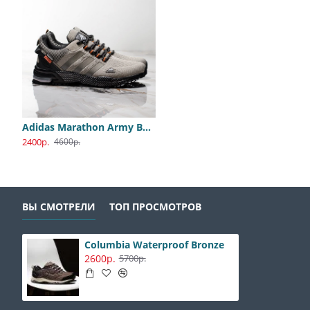
Adidas Marathon Army Beige
Adidas PureBoost All White
Nike Jordan 1 Travis Olive
2400р.
2400р.
4400р.
4600р.
8900р.
8800р.
ВЫ СМОТРЕЛИ
ТОП ПРОСМОТРОВ
Columbia Waterproof Bronze
2600р.
5700р.