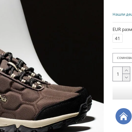
Нашли де
EUR разм
41
СОМНЕВАЕ