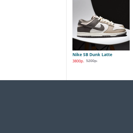
Nike SB Dunk Low Katsuhiro Otomo
Nike SB Dunk Latte
3800р.
3800р.
5990р.
5200р.