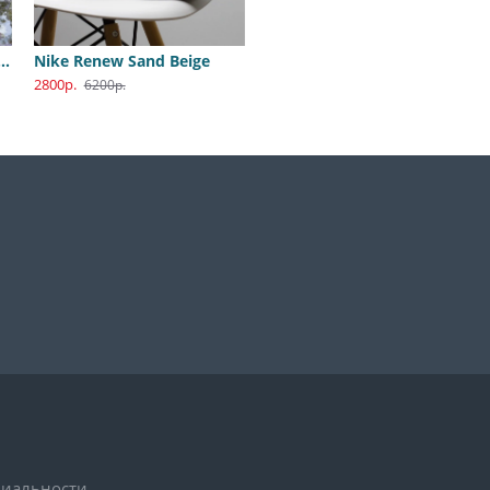
B Dunk Katsuhiro Otomo
Nike Renew Sand Beige
2800р.
6200р.
иальности