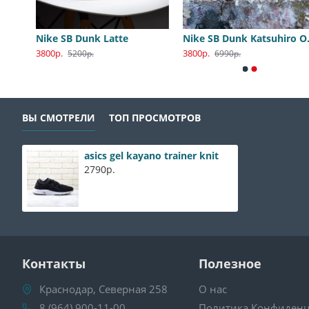
Nike SB Dunk Low Katsuhiro Otomo
Nike SB Dunk Latte
Nike S
3800р.
3800р.
5200р.
6990р.
ВЫ СМОТРЕЛИ
ТОП ПРОСМОТРОВ
asics gel kayano trainer knit
2790р.
Контакты
Полезное
Краснодар, Северная 258
О нас
8 (964) 900-11-00
Политика Конфиденц