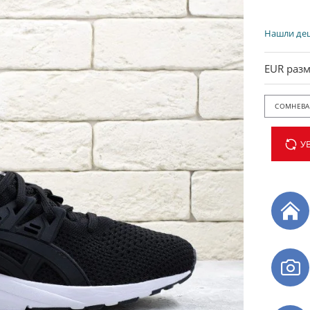
Нашли де
EUR разм
СОМНЕВАЕ
У