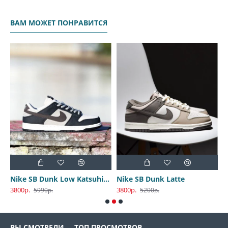
ВАМ МОЖЕТ ПОНРАВИТСЯ
Nike SB Dunk Low Katsuhiro Otomo
Nike SB Dunk Latte
3800р.
3800р.
3
5990р.
5200р.
ВЫ СМОТРЕЛИ
ТОП ПРОСМОТРОВ