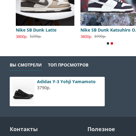
Nike SB Dunk Low Katsuhiro Otomo
Nike SB Dunk Latte
Nike S
3800р.
3800р.
5200р.
6990р.
ВЫ СМОТРЕЛИ
ТОП ПРОСМОТРОВ
Adidas Y-3 Yohji Yamamoto
3790р.
Контакты
Полезное