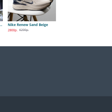
B Dunk Katsuhiro Otomo
Nike Renew Sand Beige
2800р.
6200р.