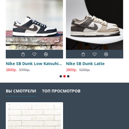
Nike SB Dunk Low Katsuhiro Otomo
Nike SB Dunk Latte
3800р.
3800р.
3
5990р.
5200р.
ВЫ СМОТРЕЛИ
ТОП ПРОСМОТРОВ