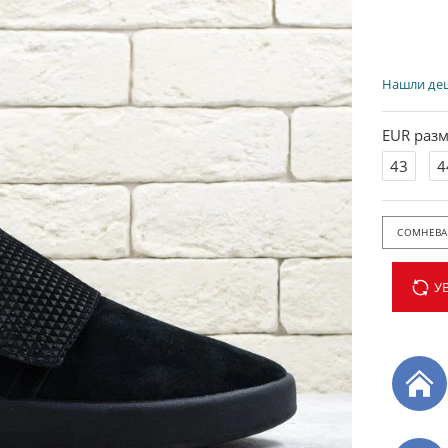
Нашли де
EUR разм
43
4
СОМНЕВАЕ
У