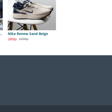
B Dunk Katsuhiro Otomo
Nike Renew Sand Beige
2800р.
6200р.