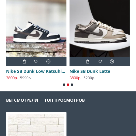
Nike SB Dunk Low Katsuhiro Otomo
Nike SB Dunk Latte
3800р.
3800р.
3
5990р.
5200р.
ВЫ СМОТРЕЛИ
ТОП ПРОСМОТРОВ