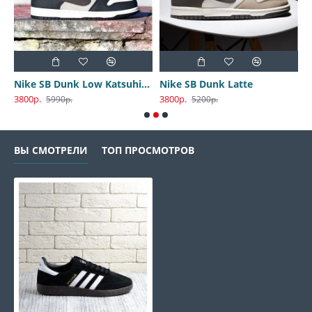
Nike SB Dunk Low Katsuhiro Otomo
Nike SB Dunk Latte
3800р.
3800р.
3
5990р.
5200р.
ВЫ СМОТРЕЛИ
ТОП ПРОСМОТРОВ