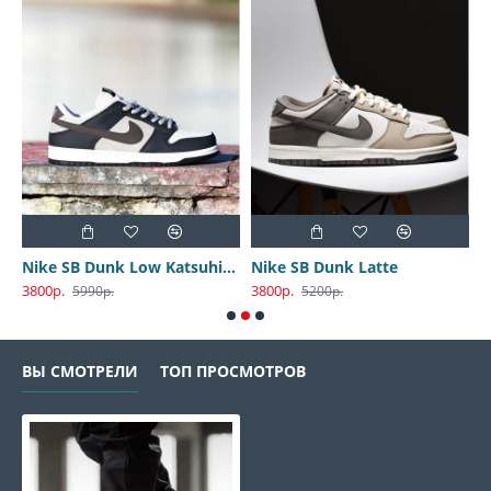
Nike SB Dunk Low Katsuhiro Otomo
Nike SB Dunk Latte
3800р.
3800р.
3
5990р.
5200р.
ВЫ СМОТРЕЛИ
ТОП ПРОСМОТРОВ