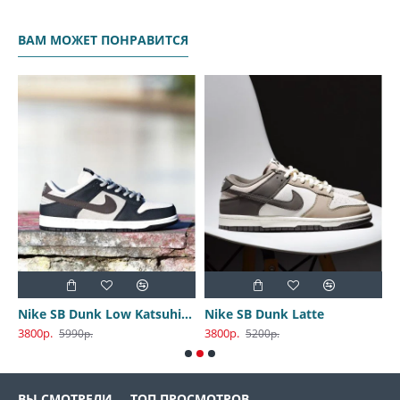
ВАМ МОЖЕТ ПОНРАВИТСЯ
Nike SB Dunk Low Katsuhiro Otomo
Nike SB Dunk Latte
3800р.
3800р.
3
5990р.
5200р.
ВЫ СМОТРЕЛИ
ТОП ПРОСМОТРОВ