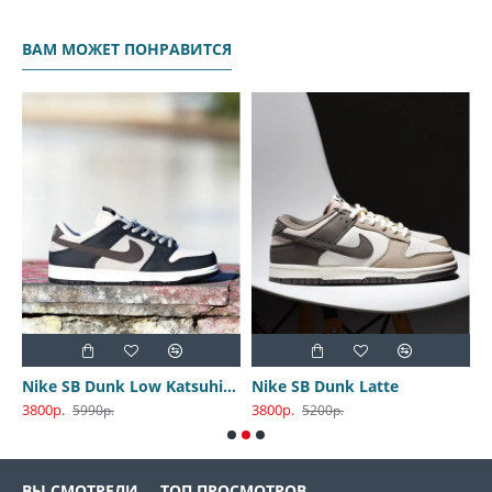
ВАМ МОЖЕТ ПОНРАВИТСЯ
Nike SB Dunk Low Katsuhiro Otomo
Nike SB Dunk Latte
3800р.
3800р.
3
5990р.
5200р.
ВЫ СМОТРЕЛИ
ТОП ПРОСМОТРОВ