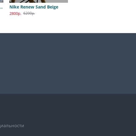
B Dunk Katsuhiro Otomo
Nike Renew Sand Beige
2800р.
6200р.
иальности