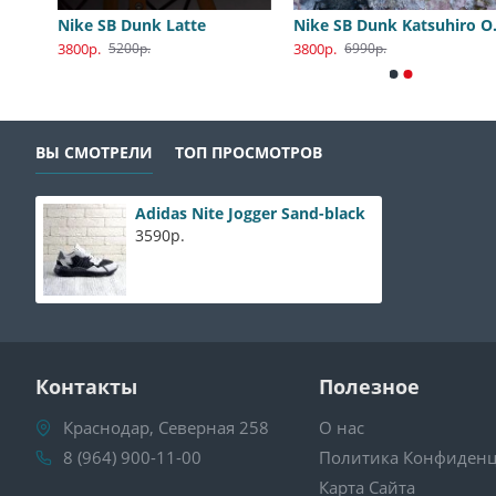
Nike SB Dunk Low Katsuhiro Otomo
Nike SB Dunk Latte
Nike S
3800р.
3800р.
5200р.
6990р.
ВЫ СМОТРЕЛИ
ТОП ПРОСМОТРОВ
Adidas Nite Jogger Sand-black
3590р.
Контакты
Полезное
Краснодар, Северная 258
О нас
8 (964) 900-11-00
Политика Конфиденц
Карта Сайта