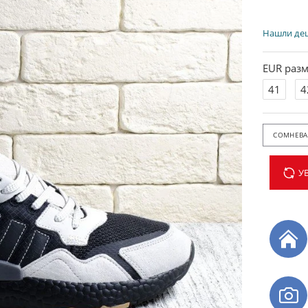
Нашли де
EUR разм
41
4
СОМНЕВАЕ
У