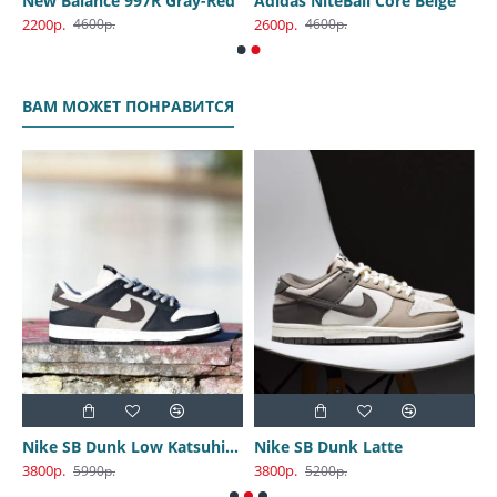
New Balance 997R Gray-Red
Adidas NiteBall Core Beige
2200р.
2600р.
4600р.
4600р.
ВАМ МОЖЕТ ПОНРАВИТСЯ
Nike SB Dunk Low Katsuhiro Otomo
Nike SB Dunk Latte
3800р.
3800р.
3
5990р.
5200р.