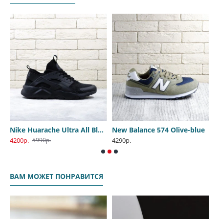
k
Nike Huarache Ultra All Black
New Balance 574 Olive-blue
4200р.
4290р.
5
5990р.
ВАМ МОЖЕТ ПОНРАВИТСЯ