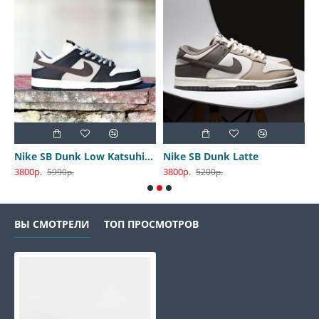
Nike SB Dunk Low Katsuhiro Otomo
Nike SB Dunk Latte
3800р.
3800р.
3
5990р.
5200р.
ВЫ СМОТРЕЛИ
ТОП ПРОСМОТРОВ