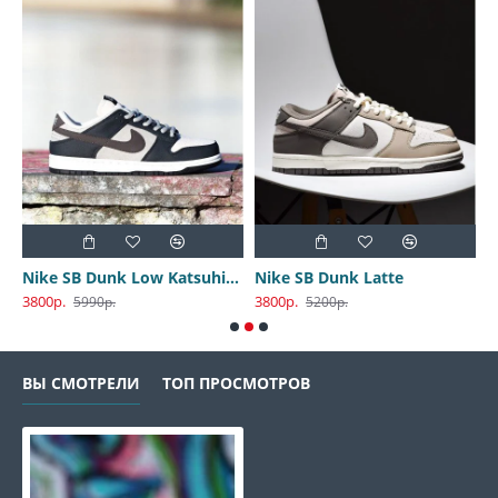
Nike SB Dunk Low Katsuhiro Otomo
Nike SB Dunk Latte
3800р.
3800р.
3
5990р.
5200р.
ВЫ СМОТРЕЛИ
ТОП ПРОСМОТРОВ