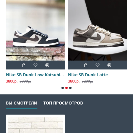
Nike SB Dunk Low Katsuhiro Otomo
Nike SB Dunk Latte
3800р.
3800р.
3
5990р.
5200р.
ВЫ СМОТРЕЛИ
ТОП ПРОСМОТРОВ