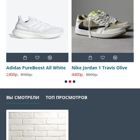
30 Harbor Gray
Adidas PureBoost All White
Nike Jordan 1 Travis Olive
2400р.
4400р.
3
8900р.
8800р.
ВЫ СМОТРЕЛИ
ТОП ПРОСМОТРОВ