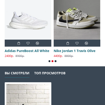
30 Harbor Gray
Adidas PureBoost All White
Nike Jordan 1 Travis Olive
2400р.
4400р.
3
8900р.
8800р.
ВЫ СМОТРЕЛИ
ТОП ПРОСМОТРОВ